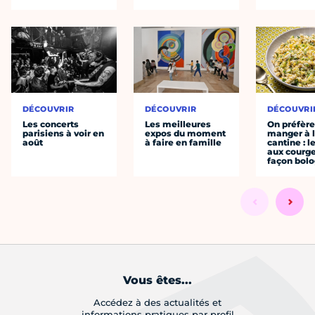
DÉCOUVRIR
DÉCOUVRIR
DÉCOUVRI
Les concerts
Les meilleures
On préfèr
parisiens à voir en
expos du moment
manger à 
août
à faire en famille
cantine : l
aux courge
façon bol
Vous êtes...
Accédez à des actualités et
informations pratiques par profil