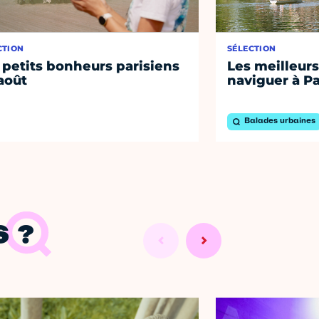
CTION
SÉLECTION
 petits bonheurs parisiens
Les meilleurs
août
naviguer à Pa
Balades urbaines
 ?