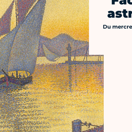
Fac
ast
Du mercre