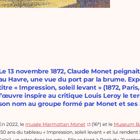
Le 13 novembre 1872, Claude Monet peignait,
au Havre, une vue du port par la brume. Exp
titre « Impression, soleil levant » (1872, Pa
l’œuvre inspire au critique Louis Leroy le 
son nom au groupe formé par Monet et ses 
e
En 2022, le
musée Marmottan Monet
(16
) et le
Museum Ba
150 ans du tableau « Impression, soleil levant » et lui renden
Soleil, un astre dans les arts ». Elle se tient à Paris du 21 s