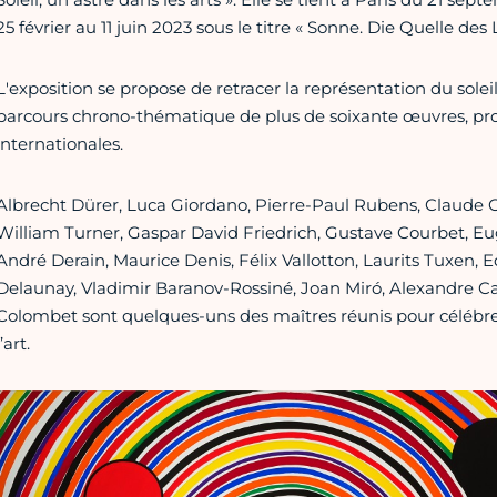
25 février au 11 juin 2023 sous le titre « Sonne. Die Quelle des 
L'exposition se propose de retracer la représentation du soleil 
parcours chrono-thématique de plus de soixante œuvres, prov
internationales.
Albrecht Dürer, Luca Giordano, Pierre-Paul Rubens, Claude Gel
William Turner, Gaspar David Friedrich, Gustave Courbet, Eu
André Derain, Maurice Denis, Félix Vallotton, Laurits Tuxen, 
Delaunay, Vladimir Baranov-Rossiné, Joan Miró, Alexandre Ca
Colombet sont quelques-uns des maîtres réunis pour célébrer le
l’art.