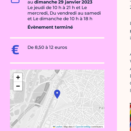
au
dimanche 29 janvier 2023
Le jeudi de 10 h à 21 h et Le
mercredi, Du vendredi au samedi
et Le dimanche de 10 h à 18 h
Évènement terminé
De 8,50 à 12 euros
+
−
Leaflet
|
Map data ©
OpenStreetMap
contributors