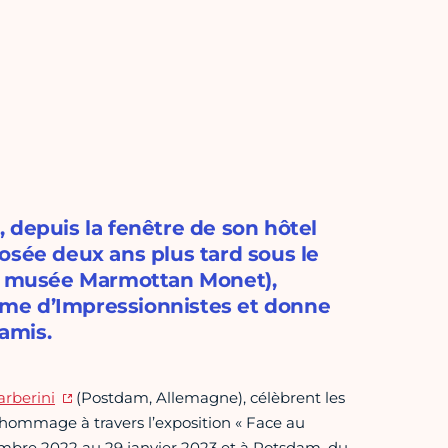
 depuis la fenêtre de son hôtel
osée deux ans plus tard sous le
ris, musée Marmottan Monet),
terme d’Impressionnistes et donne
amis.
rberini
(Postdam, Allemagne), célèbrent les
t hommage à travers l’exposition « Face au
eptembre 2022 au 29 janvier 2023 et à Potsdam, du