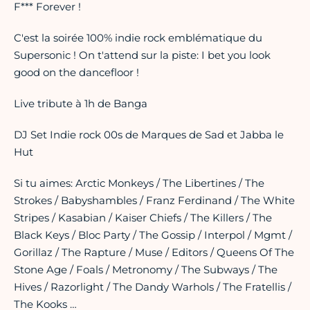
F*** Forever !
C'est la soirée 100% indie rock emblématique du
Supersonic ! On t'attend sur la piste: I bet you look
good on the dancefloor !
Live tribute à 1h de Banga
DJ Set Indie rock 00s de Marques de Sad et Jabba le
Hut
Si tu aimes: Arctic Monkeys / The Libertines / The
Strokes / Babyshambles / Franz Ferdinand / The White
Stripes / Kasabian / Kaiser Chiefs / The Killers / The
Black Keys / Bloc Party / The Gossip / Interpol / Mgmt /
Gorillaz / The Rapture / Muse / Editors / Queens Of The
Stone Age / Foals / Metronomy / The Subways / The
Hives / Razorlight / The Dandy Warhols / The Fratellis /
The Kooks …