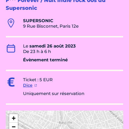
F*** Forever / Nuit indie rock 00s du
Supersonic
SUPERSONIC
9 Rue Biscornet, Paris 12e
Le
samedi 26 août 2023
De 23 h à 6 h
Évènement terminé
Ticket : 5 EUR
Dice
Uniquement sur réservation
+
−