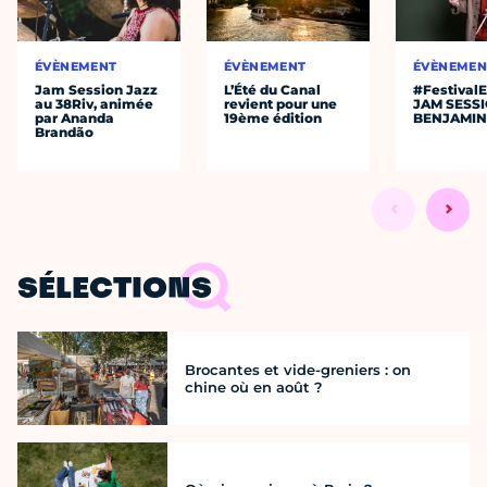
ÉVÈNEMENT
ÉVÈNEMENT
ÉVÈNEMEN
Jam Session Jazz
L’Été du Canal
#Festival
au 38Riv, animée
revient pour une
JAM SESS
par Ananda
19ème édition
BENJAMIN
Brandão
SÉLECTIONS
Brocantes et vide-greniers : on
chine où en août ?