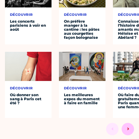
DÉCOUVRIR
DÉCOUVRIR
DÉCOUVRI
Les concerts
On préfère
Connaisse
parisiens à voir en
manger à la
l’histoire 
août
cantine : les pâtes
amants ma
aux courgettes
Héloïse et
façon bolognaise
Abélard ?
DÉCOUVRIR
DÉCOUVRIR
DÉCOUVRI
Où donner son
Les meilleures
Où faire d
sang à Paris cet
expos du moment
gratuitem
été ?
à faire en famille
Paris quan
une femm