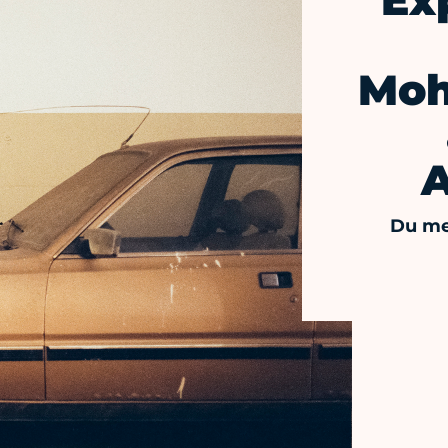
Ex
Moh
A
Du me