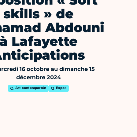
position « Soft
skills » de
amad Abdouni
à Lafayette
nticipations
rcredi 16 octobre au dimanche 15
décembre 2024
Art contemporain
Expos