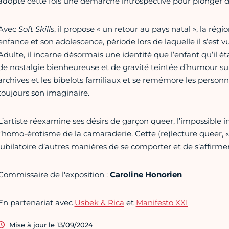
adopte cette fois une démarche introspective pour plonger da
Avec
Soft Skills
, il propose « un retour au pays natal », la rég
enfance et son adolescence, période lors de laquelle il s’est 
Adulte, il incarne désormais une identité que l’enfant qu’il ét
de nostalgie bienheureuse et de gravité teintée d’humour sur so
archives et les bibelots familiaux et se remémore les pers
toujours son imaginaire.
L’artiste réexamine ses désirs de garçon queer, l’impossible 
l’homo-érotisme de la camaraderie. Cette (re)lecture queer, « 
jubilatoire d’autres manières de se comporter et de s’affirmer
Commissaire de l'exposition :
Caroline Honorien
En partenariat avec
Usbek & Rica
et
Manifesto XXI
Mise à jour le 13/09/2024