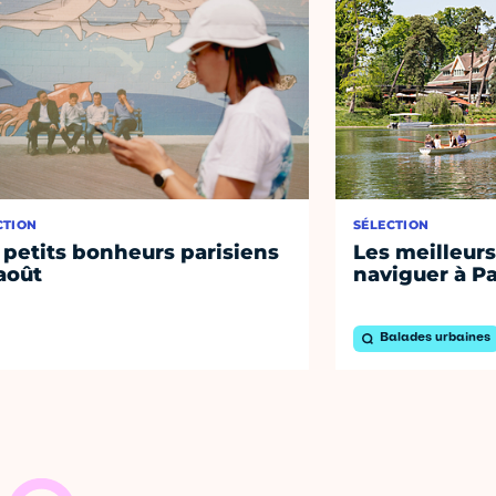
CTION
SÉLECTION
 petits bonheurs parisiens
Les meilleurs
août
naviguer à Pa
Balades urbaines