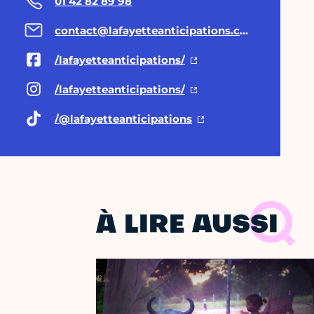
01 42 82 89 98
contact@lafayetteanticipations.com
/lafayetteanticipations/
/lafayetteanticipations/
/@lafayetteanticipations
À LIRE AUSSI