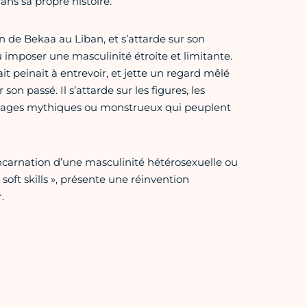
ns sa propre histoire.
ion de Bekaa au Liban, et s’attarde sur son
vu imposer une masculinité étroite et limitante.
ait peinait à entrevoir, et jette un regard mêlé
n passé. Il s’attarde sur les figures, les
onnages mythiques ou monstrueux qui peuplent
incarnation d’une masculinité hétérosexuelle ou
soft skills », présente une réinvention
.