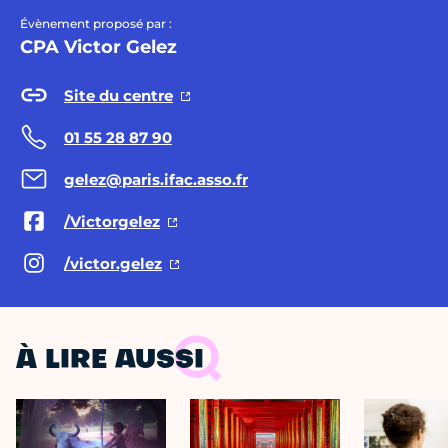
Évènement proposé par :
CPA Victor Gelez
Site du centre
01 55 28 87 90
gelez@paris.ifac.asso.fr
/Victorgelez
/victor.gelez
À LIRE AUSSI