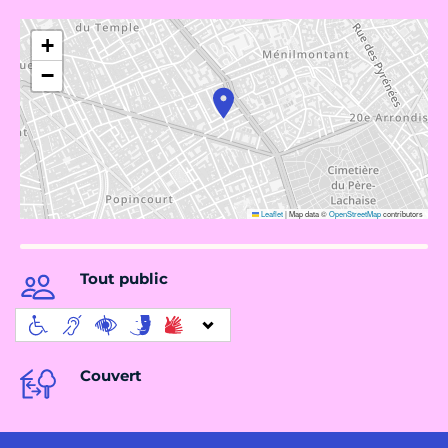
+
−
Leaflet
|
Map data ©
OpenStreetMap
contributors
Tout public
Couvert