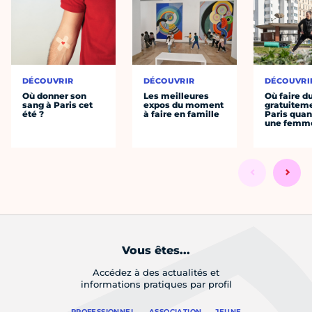
DÉCOUVRIR
DÉCOUVRIR
DÉCOUVRI
Où donner son
Les meilleures
Où faire d
sang à Paris cet
expos du moment
gratuitem
été ?
à faire en famille
Paris quan
une femm
Vous êtes...
Accédez à des actualités et
informations pratiques par profil
PROFESSIONNEL
ASSOCIATION
JEUNE