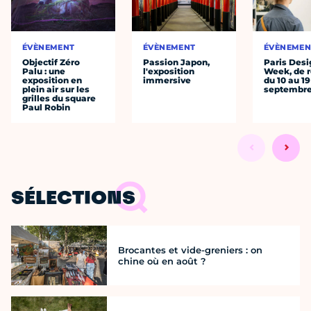
ÉVÈNEMENT
ÉVÈNEMENT
ÉVÈNEMEN
Objectif Zéro
Passion Japon,
Paris Desi
Palu : une
l'exposition
Week, de r
exposition en
immersive
du 10 au 19
plein air sur les
septembr
grilles du square
Paul Robin
SÉLECTIONS
Brocantes et vide-greniers : on
chine où en août ?