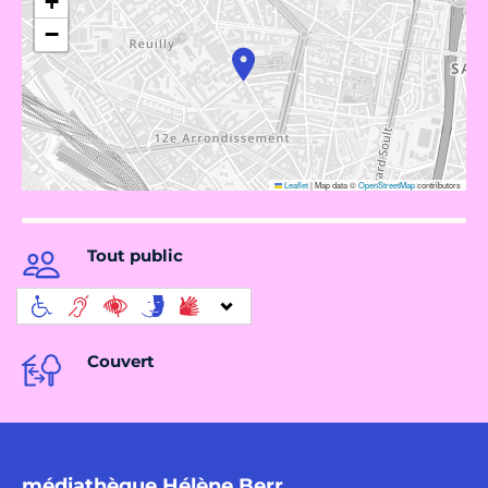
+
−
Leaflet
|
Map data ©
OpenStreetMap
contributors
Tout public
Couvert
médiathèque Hélène Berr