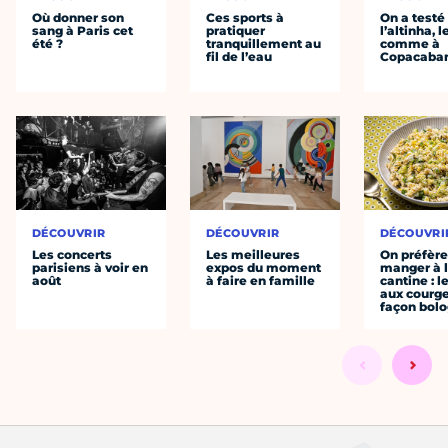
Où donner son
Ces sports à
On a testé
sang à Paris cet
pratiquer
l’altinha, l
été ?
tranquillement au
comme à
fil de l’eau
Copacaba
DÉCOUVRIR
DÉCOUVRIR
DÉCOUVRI
Les concerts
Les meilleures
On préfèr
parisiens à voir en
expos du moment
manger à 
août
à faire en famille
cantine : l
aux courge
façon bol