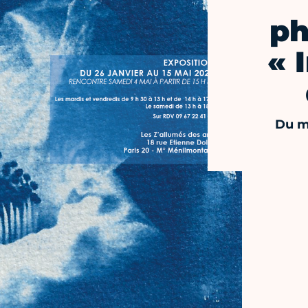
ph
« 
Du m