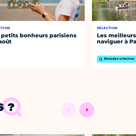
CTION
SÉLECTION
 petits bonheurs parisiens
Les meilleurs
août
naviguer à Pa
Balades urbaines
 ?