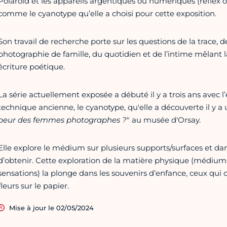
Polaroid et les appareils argentiques ou numériques (reflex
comme le cyanotype qu’elle a choisi pour cette exposition.
Son travail de recherche porte sur les questions de la trace, de
photographie de famille, du quotidien et de l’intime mêlan
écriture poétique.
La série actuellement exposée a débuté il y a trois ans avec l
technique ancienne, le cyanotype, qu'elle a découverte il y a 
peur des femmes photographes ?
" au musée d'Orsay.
Elle explore le médium sur plusieurs supports/surfaces et dan
d’obtenir. Cette exploration de la matière physique (médiums
sensations) la plonge dans les souvenirs d’enfance, ceux qui
fleurs sur le papier.
Mise à jour le 02/05/2024