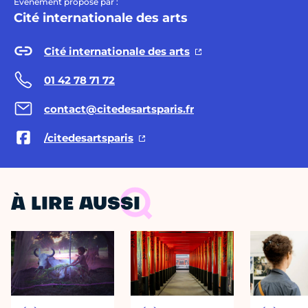
Évènement proposé par :
Cité internationale des arts
Cité internationale des arts
01 42 78 71 72
contact@citedesartsparis.fr
/citedesartsparis
À LIRE AUSSI