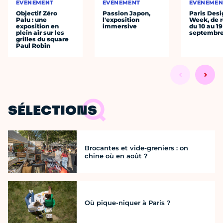
ÉVÈNEMENT
ÉVÈNEMENT
ÉVÈNEMEN
Objectif Zéro
Passion Japon,
Paris Desi
Palu : une
l'exposition
Week, de r
exposition en
immersive
du 10 au 19
plein air sur les
septembr
grilles du square
Paul Robin
SÉLECTIONS
Brocantes et vide-greniers : on
chine où en août ?
Où pique-niquer à Paris ?