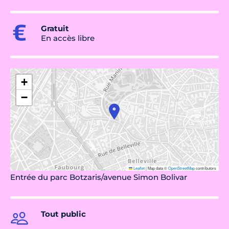
Gratuit
En accès libre
+
−
Leaflet
|
Map data ©
OpenStreetMap
contributors
Entrée du parc Botzaris/avenue Simon Bolivar
Tout public