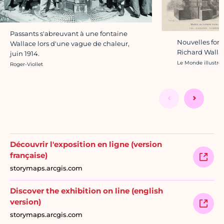
Passants s'abreuvant à une fontaine
Nouvelles fonta
Wallace lors d'une vague de chaleur,
Richard Walla
juin 1914.
Crédit photo :
Le Monde illustré
Crédit photo :
Roger-Viollet
Découvrir l'exposition en ligne (version
française)
storymaps.arcgis.com
Discover the exhibition on line (english
version)
storymaps.arcgis.com