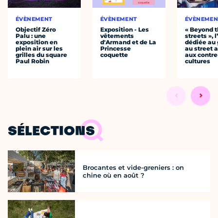
ÉVÈNEMENT
ÉVÈNEMENT
ÉVÈNEMEN
Objectif Zéro
Exposition - Les
« Beyond 
Palu : une
vêtements
streets », 
exposition en
d'Armand et de La
dédiée au g
plein air sur les
Princesse
au street a
grilles du square
coquette
aux contre
Paul Robin
cultures
SÉLECTIONS
Brocantes et vide-greniers : on
chine où en août ?