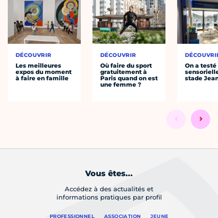
DÉCOUVRIR
DÉCOUVRIR
DÉCOUVRI
Les meilleures
Où faire du sport
On a testé 
expos du moment
gratuitement à
sensoriell
à faire en famille
Paris quand on est
stade Jea
une femme ?
Vous êtes...
Accédez à des actualités et
informations pratiques par profil
PROFESSIONNEL
ASSOCIATION
JEUNE