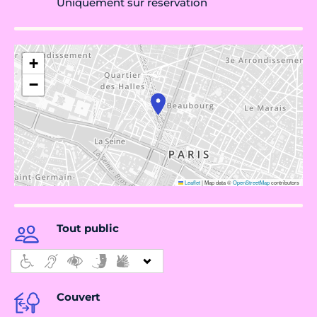
Uniquement sur réservation
+
−
Leaflet
|
Map data ©
OpenStreetMap
contributors
Tout public
Couvert