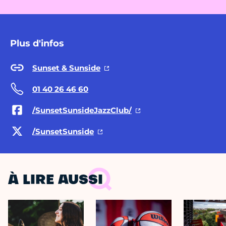
Plus d'infos
Sunset & Sunside
01 40 26 46 60
/SunsetSunsideJazzClub/
/SunsetSunside
À LIRE AUSSI