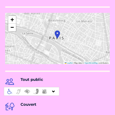
+
−
Leaflet
|
Map data ©
OpenStreetMap
contributors
Tout public
Couvert