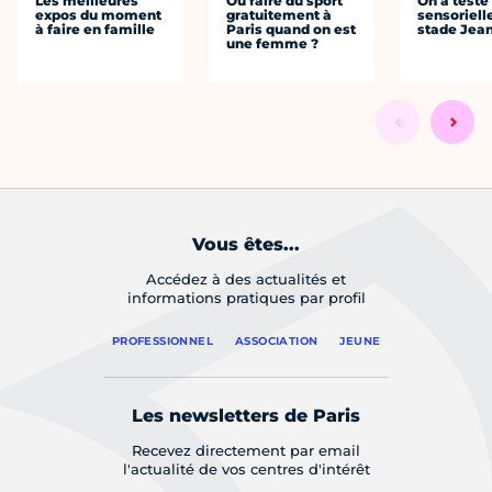
Les meilleures
Où faire du sport
On a testé 
expos du moment
gratuitement à
sensoriell
à faire en famille
Paris quand on est
stade Jea
une femme ?
Vous êtes...
Accédez à des actualités et
informations pratiques par profil
PROFESSIONNEL
ASSOCIATION
JEUNE
Les newsletters de Paris
Recevez directement par email
l'actualité de vos centres d'intérêt