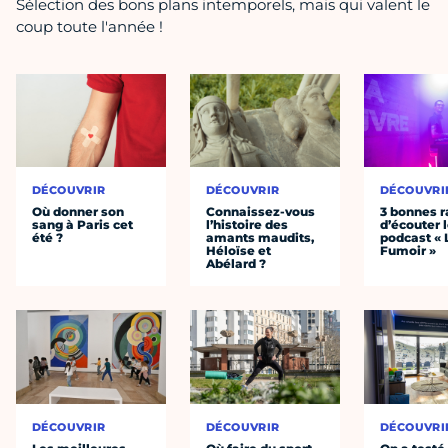
Sélection des bons plans intemporels, mais qui valent le
coup toute l'année !
DÉCOUVRIR
DÉCOUVRIR
DÉCOUVRI
Où donner son
Connaissez-vous
3 bonnes r
sang à Paris cet
l’histoire des
d’écouter 
été ?
amants maudits,
podcast « 
Héloïse et
Fumoir »
Abélard ?
DÉCOUVRIR
DÉCOUVRIR
DÉCOUVRI