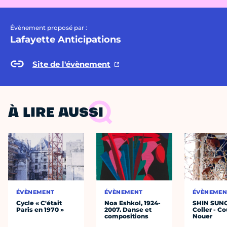
Évènement proposé par :
Lafayette Anticipations
Site de l'évènement
À LIRE AUSSI
ÉVÈNEMENT
ÉVÈNEMENT
ÉVÈNEMEN
Cycle « C'était
Noa Eshkol, 1924-
SHIN SUN
Paris en 1970 »
2007. Danse et
Coller - Co
compositions
Nouer