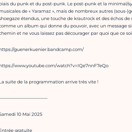
biais du punk et du post-punk. Le post-punk et la minimal/sy
musicales de « Yaramaz », mais de nombreux autres (sous-)ge
shoegaze étendus, une touche de krautrock et des échos de ri
comme un album qui donne du pouvoir, avec un message simp
chemin et ne vous laissez pas décourager par quoi que ce soi
https://guenerkuenier.bandcamp.com/
https://www.youtube.com/watch?v=IQe7nnF7eQo
La suite de la programmation arrive très vite !
———————————
Samedi 10 Mai 2025
Entrée gratuite