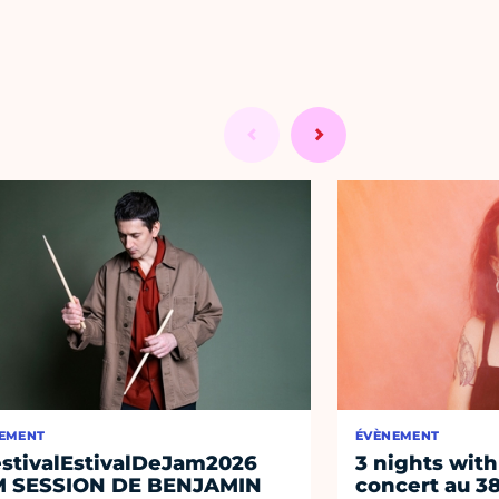
EMENT
ÉVÈNEMENT
stivalEstivalDeJam2026
3 nights with
M SESSION DE BENJAMIN
concert au 38