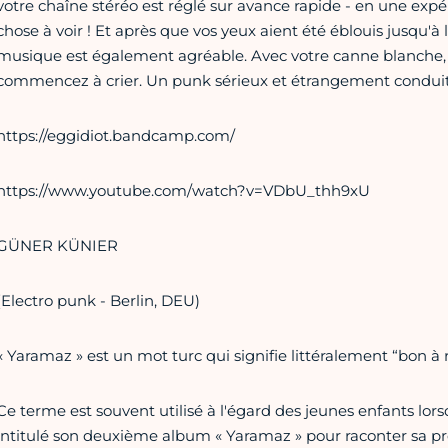
votre chaîne stéréo est réglé sur avance rapide - en une exp
chose à voir ! Et après que vos yeux aient été éblouis jusqu'à
musique est également agréable. Avec votre canne blanche, v
commencez à crier. Un punk sérieux et étrangement conduit.
https://eggidiot.bandcamp.com/
https://www.youtube.com/watch?v=VDbU_thh9xU
GÜNER KÜNIER
(Electro punk - Berlin, DEU)
« Yaramaz » est un mot turc qui signifie littéralement “bon à r
Ce terme est souvent utilisé à l'égard des jeunes enfants lorsq
intitulé son deuxième album « Yaramaz » pour raconter sa pro