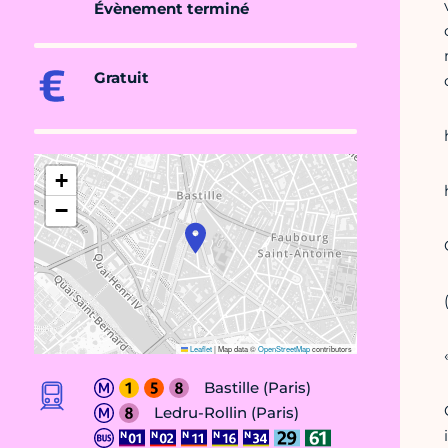
Évènement terminé
Gratuit
+
−
Leaflet
|
Map data ©
OpenStreetMap
contributors
Bastille (Paris)
Ledru-Rollin (Paris)