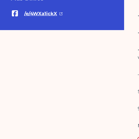
/e/4WXa1ickX