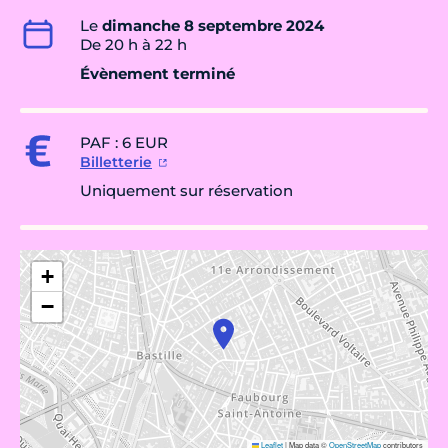
Le
dimanche 8 septembre 2024
De 20 h à 22 h
Évènement terminé
PAF : 6 EUR
Billetterie
Uniquement sur réservation
+
−
Leaflet
|
Map data ©
OpenStreetMap
contributors