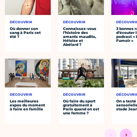
DÉCOUVRIR
DÉCOUVRIR
DÉCOUVRI
Où donner son
Connaissez-vous
3 bonnes r
sang à Paris cet
l’histoire des
d’écouter 
été ?
amants maudits,
podcast « 
Héloïse et
Fumoir »
Abélard ?
DÉCOUVRIR
DÉCOUVRIR
DÉCOUVRI
Les meilleures
Où faire du sport
On a testé 
expos du moment
gratuitement à
sensoriell
à faire en famille
Paris quand on est
stade Jea
une femme ?