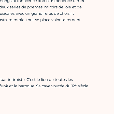
« Songs of Innocence and of Experience », met
deux séries de poèmes, miroirs de joie et de
sicales avec un grand refus de choisir :
nstrumentale, tout se place volontairement
bar intimiste. C’est le lieu de toutes les
e
 funk et le baroque. Sa cave voutée du 12
siècle