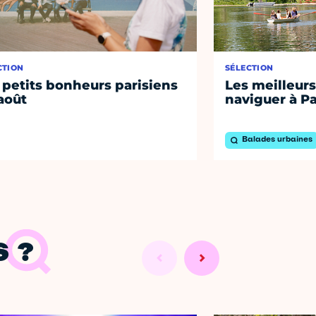
CTION
SÉLECTION
 petits bonheurs parisiens
Les meilleurs
août
naviguer à Pa
Balades urbaines
 ?