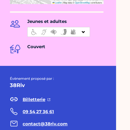
Leaflet
|
Map data ©
OpenStreetMap
contributors
Jeunes et adultes
Couvert
Évènement proposé par :
38Riv
Billetterie
09 54 27 36 61
contact@38riv.com