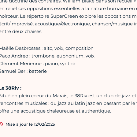
une doctrine des contraires, William Blake dans son recueil 
en relief ces oppositions essentielles à la nature humaine en 
noirceur. Le répertoire SuperGreen explore les oppositions mu
écrit/improvisé, acoustique/électronique, chanson/musique i
entre deux chaises.
Maëlle Desbrosses : alto, voix, composition
Paco Andreo : trombone, euphonium, voix
Clément Merienne : piano, synthé
Samuel Ber : batterie
Le 38Riv :
Situé en plein coeur du Marais, le 38Riv est un club de jazz et 
rencontres musicales : du jazz au latin jazz en passant par le
offre une acoustique chaleureuse et authentique.
Mise à jour le 12/02/2025