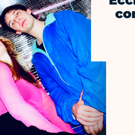
Ecc
co