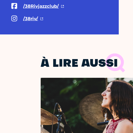
/38Rivjazzclub/
/38riv/
À LIRE AUSSI