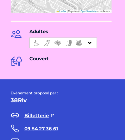
Leaflet
|
Map data ©
OpenStreetMap
contributors
Adultes
Couvert
Évènement proposé par :
38Riv
Billetterie
09 54 27 36 61