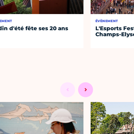
EMENT
ÉVÈNEMENT
din d'été fête ses 20 ans
L'Esports Fest
Champs-Elys