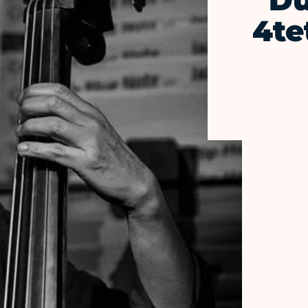
Du
4te