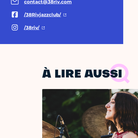
contact@38riv.com
/38Rivjazzclub/
/38riv/
À LIRE AUSSI