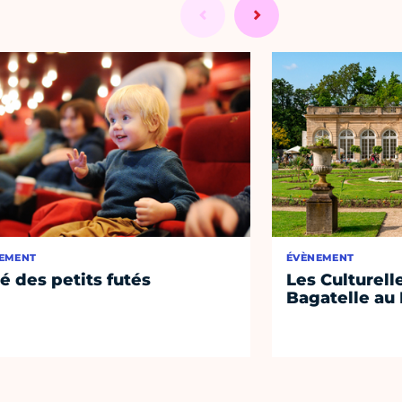
EMENT
ÉVÈNEMENT
té des petits futés
Les Culturell
Bagatelle au 