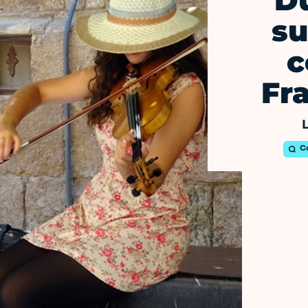
D
su
c
Fr
C