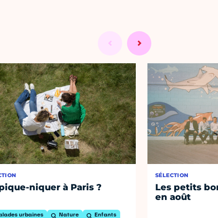
CTION
SÉLECTION
pique-niquer à Paris ?
Les petits bo
en août
alades urbaines
Nature
Enfants