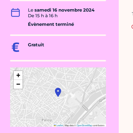
Le
samedi 16 novembre 2024
De 15 h à 16 h
Évènement terminé
Gratuit
+
−
Leaflet
|
Map data ©
OpenStreetMap
contributors