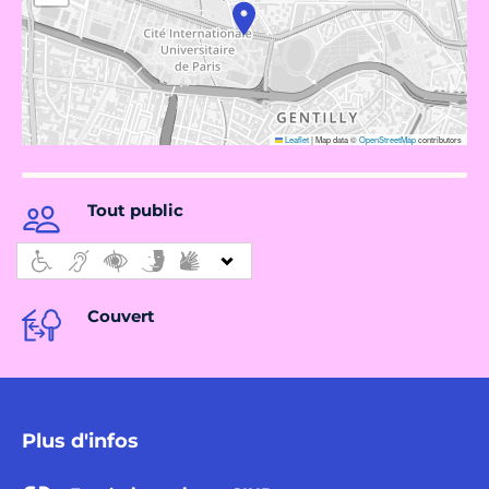
Leaflet
|
Map data ©
OpenStreetMap
contributors
Tout public
Couvert
Plus d'infos