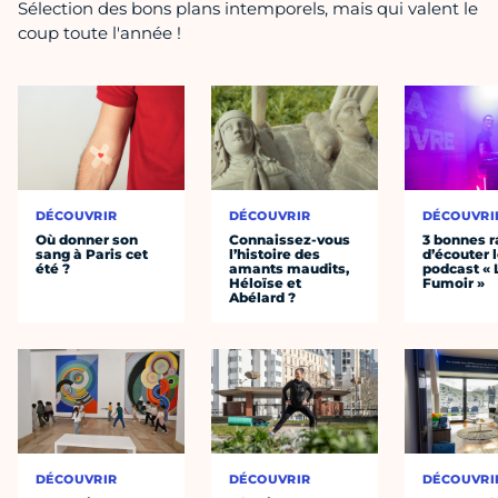
Sélection des bons plans intemporels, mais qui valent le
coup toute l'année !
DÉCOUVRIR
DÉCOUVRIR
DÉCOUVRI
Où donner son
Connaissez-vous
3 bonnes r
sang à Paris cet
l’histoire des
d’écouter 
été ?
amants maudits,
podcast « 
Héloïse et
Fumoir »
Abélard ?
DÉCOUVRIR
DÉCOUVRIR
DÉCOUVRI