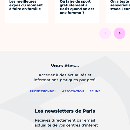
Les meilleures
Où faire du sport
On a testé 
expos du moment
gratuitement à
sensoriell
à faire en famille
Paris quand on est
stade Jea
une femme ?
Vous êtes...
Accédez à des actualités et
informations pratiques par profil
PROFESSIONNEL
ASSOCIATION
JEUNE
Les newsletters de Paris
Recevez directement par email
l'actualité de vos centres d'intérêt