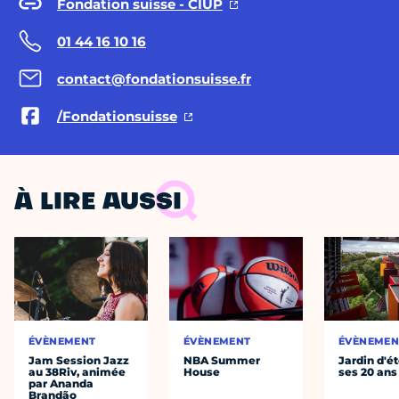
Fondation suisse - CIUP
01 44 16 10 16
contact@fondationsuisse.fr
/Fondationsuisse
À LIRE AUSSI
ÉVÈNEMENT
ÉVÈNEMENT
ÉVÈNEMEN
Jam Session Jazz
NBA Summer
Jardin d'ét
au 38Riv, animée
House
ses 20 ans
par Ananda
Brandão