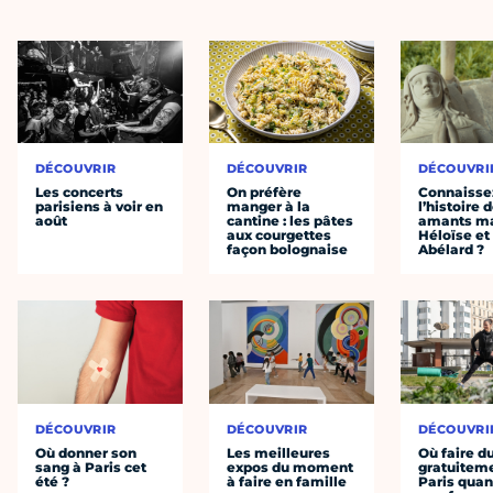
DÉCOUVRIR
DÉCOUVRIR
DÉCOUVRI
Les concerts
On préfère
Connaisse
parisiens à voir en
manger à la
l’histoire 
août
cantine : les pâtes
amants ma
aux courgettes
Héloïse et
façon bolognaise
Abélard ?
DÉCOUVRIR
DÉCOUVRIR
DÉCOUVRI
Où donner son
Les meilleures
Où faire d
sang à Paris cet
expos du moment
gratuitem
été ?
à faire en famille
Paris quan