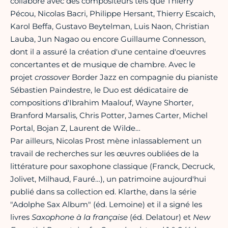
collabore avec des compositeurs tels que Thierry
Pécou, Nicolas Bacri, Philippe Hersant, Thierry Escaich,
Karol Beffa, Gustavo Beytelman, Luis Naon, Christian
Lauba, Jun Nagao ou encore Guillaume Connesson,
dont il a assuré la création d'une centaine d'oeuvres
concertantes et de musique de chambre. Avec le
projet
crossover
Border Jazz en compagnie du pianiste
Sébastien Paindestre, le Duo est dédicataire de
compositions d'Ibrahim Maalouf, Wayne Shorter,
Branford Marsalis, Chris Potter, James Carter, Michel
Portal, Bojan Z, Laurent de Wilde…
Par ailleurs, Nicolas Prost mène inlassablement un
travail de recherches sur les œuvres oubliées de la
littérature pour saxophone classique (Franck, Decruck,
Jolivet, Milhaud, Fauré…), un patrimoine aujourd'hui
publié dans sa collection ed. Klarthe, dans la série
"Adolphe Sax Album" (éd. Lemoine) et il a signé les
livres
Saxophone à la française
(éd. Delatour) et
New