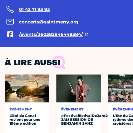
01 42 71 93 93
concerts@saintmerry.org
/events/260382846448384/
À LIRE AUSSI
ÉVÈNEMENT
ÉVÈNEMENT
ÉVÈNEMEN
L’Été du Canal
#FestivalEstivalDeJam2026
L'Été du C
revient pour une
JAM SESSION DE
rythme de
19ème édition
BENJAMIN SANZ
croisières 