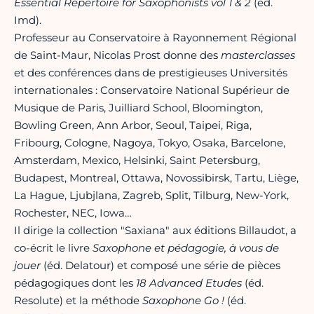
Essential Repertoire for Saxophonists vol 1 & 2
(éd.
Imd).
Professeur au Conservatoire à Rayonnement Régional
de Saint-Maur, Nicolas Prost donne des
masterclasses
et des conférences dans de prestigieuses Universités
internationales : Conservatoire National Supérieur de
Musique de Paris, Juilliard School, Bloomington,
Bowling Green, Ann Arbor, Seoul, Taipei, Riga,
Fribourg, Cologne, Nagoya, Tokyo, Osaka, Barcelone,
Amsterdam, Mexico, Helsinki, Saint Petersburg,
Budapest, Montreal, Ottawa, Novossibirsk, Tartu, Liège,
La Hague, Ljubjlana, Zagreb, Split, Tilburg, New-York,
Rochester, NEC, Iowa…
Il dirige la collection "Saxiana" aux éditions Billaudot, a
co-écrit le livre
Saxophone et pédagogie, à vous de
jouer
(éd. Delatour) et composé une série de pièces
pédagogiques dont les
18 Advanced Etudes
(éd.
Resolute) et la méthode
Saxophone Go !
(éd.