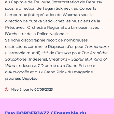
au Capitole de Toulouse (interprétation de Debussy
sous la direction de Tugan Sokhiev), au Concerts
Lamoureux (interprétation de Waxman sous la
direction de Yutaka Sado), chez les Musiciens de la
Prée, avec l'Orchestre Régional du Limousin, avec
l'Orchestre de la Police Nationale…
Sa riche discographie reçoit de nombreuses
distinctions comme le Diapason d’or pour
Tremendum
(Harmonia mundi), **** de
Classica
pour
The Art of the
Saxophone
(Indésens),
Créations – Saphir
et
A Kind of
Wind
(Indesens), CD primé du « Grand Frisson »
d'
Audiophile
et du « Grand Prix » du magazine
japonais
Geijutsu
.
Mise à jour le 07/05/2023
Duo BORDERJAZZ / Ensemble du