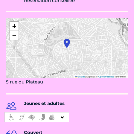
Réservation conseillée
+
−
Leaflet
|
Map data ©
OpenStreetMap
contributors
5 rue du Plateau
Jeunes et adultes
Couvert