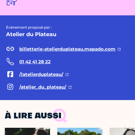
Évènement proposé par :
Atelier du Plateau
billetterie-atelierduplateau.mapado.com
01 42 41 28 22
/latelierduplateau/
/atelier_du_plateau/
À LIRE AUSSI