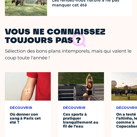
Les rendez-vous nature à ne pas
manquer cet été
VOUS NE CONNAISSEZ
TOUJOURS PAS ?
Sélection des bons plans intemporels, mais qui valent le
coup toute l'année !
DÉCOUVRIR
DÉCOUVRIR
DÉCOUVRI
Où donner son
Ces sports à
On a testé
sang à Paris cet
pratiquer
l’altinha, l
été ?
tranquillement au
comme à
fil de l’eau
Copacaba