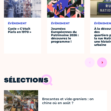
ÉVÈNEMENT
ÉVÈNEMENT
ÉVÈNEMEN
Cycle « C'était
Journées
À la décou
Paris en 1970 »
Européennes du
des
Patrimoine 2026 :
quartiers p
découvrez le
la rue Nati
programme !
une histoi
urbaine
SÉLECTIONS
Brocantes et vide-greniers : on
chine où en août ?