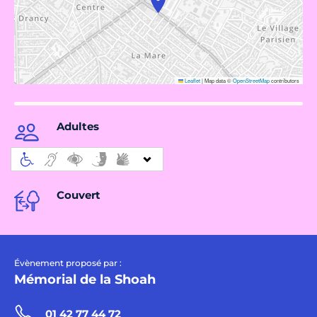
Leaflet
|
Map data ©
OpenStreetMap
contributors
Adultes
Couvert
Évènement proposé par :
Mémorial de la Shoah
01 42 77 44 72