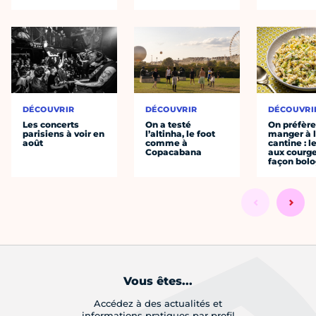
DÉCOUVRIR
DÉCOUVRIR
DÉCOUVRI
Les concerts
On a testé
On préfèr
parisiens à voir en
l’altinha, le foot
manger à 
août
comme à
cantine : l
Copacabana
aux courge
façon bol
Vous êtes...
Accédez à des actualités et
informations pratiques par profil