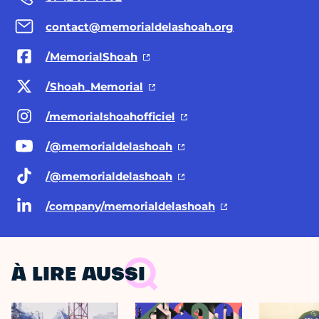
contact@memorialdelashoah.org
/MemorialShoah
/Shoah_Memorial
/memorialshoahofficiel
/@memorialdelashoah
/@memorialdelashoah
/company/memorialdelashoah
À LIRE AUSSI