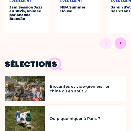
ÉVÈNEMENT
ÉVÈNEMENT
ÉVÈNEMEN
Jam Session Jazz
NBA Summer
Jardin d'ét
au 38Riv, animée
House
ses 20 ans
par Ananda
Brandão
SÉLECTIONS
Brocantes et vide-greniers : on
chine où en août ?
Où pique-niquer à Paris ?