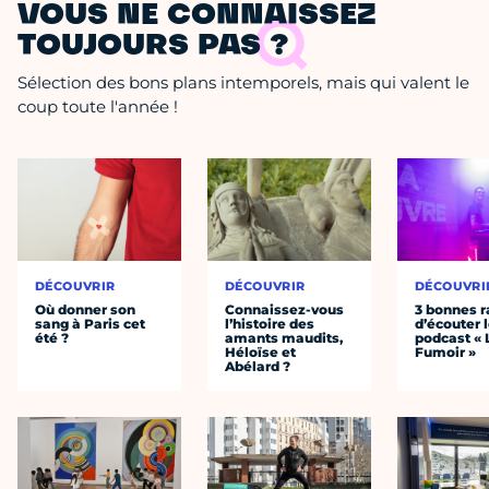
VOUS NE CONNAISSEZ
TOUJOURS PAS ?
Sélection des bons plans intemporels, mais qui valent le
coup toute l'année !
DÉCOUVRIR
DÉCOUVRIR
DÉCOUVRI
Où donner son
Connaissez-vous
3 bonnes r
sang à Paris cet
l’histoire des
d’écouter 
été ?
amants maudits,
podcast « 
Héloïse et
Fumoir »
Abélard ?