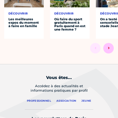
DÉCOUVRIR
DÉCOUVRIR
DÉCOUVRI
Les meilleures
Où faire du sport
On a testé 
expos du moment
gratuitement à
sensoriell
à faire en famille
Paris quand on est
stade Jea
une femme ?
Vous êtes...
Accédez à des actualités et
informations pratiques par profil
PROFESSIONNEL
ASSOCIATION
JEUNE