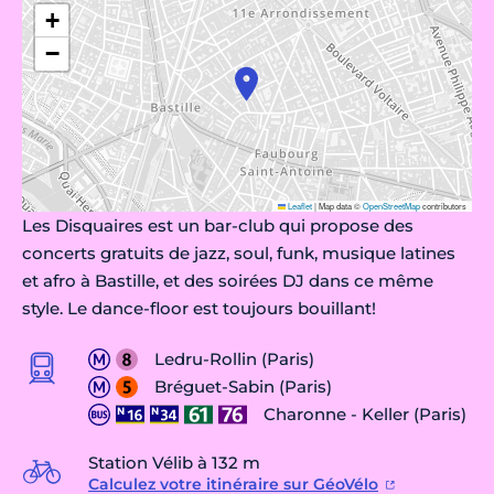
+
−
Leaflet
|
Map data ©
OpenStreetMap
contributors
Les Disquaires est un bar-club qui propose des
concerts gratuits de jazz, soul, funk, musique latines
et afro à Bastille, et des soirées DJ dans ce même
style. Le dance-floor est toujours bouillant!
Ledru-Rollin (Paris)
Bréguet-Sabin (Paris)
Charonne - Keller (Paris)
Station Vélib à 132 m
Calculez votre itinéraire sur GéoVélo