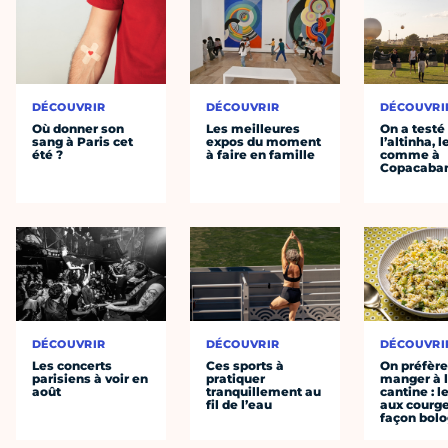
DÉCOUVRIR
DÉCOUVRIR
DÉCOUVRI
Où donner son
Les meilleures
On a testé
sang à Paris cet
expos du moment
l’altinha, l
été ?
à faire en famille
comme à
Copacaba
DÉCOUVRIR
DÉCOUVRIR
DÉCOUVRI
Les concerts
Ces sports à
On préfèr
parisiens à voir en
pratiquer
manger à 
août
tranquillement au
cantine : l
fil de l’eau
aux courge
façon bol