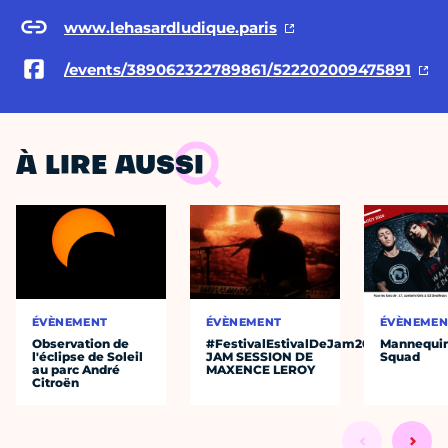
www.lehasardludique.paris
/events/389062322789861/522202009475891
À LIRE AUSSI
ÉVÈNEMENT
ÉVÈNEMENT
ÉVÈNEMEN
Observation de
#FestivalEstivalDeJam2026
Mannequin
l'éclipse de Soleil
JAM SESSION DE
Squad
au parc André
MAXENCE LEROY
Citroën