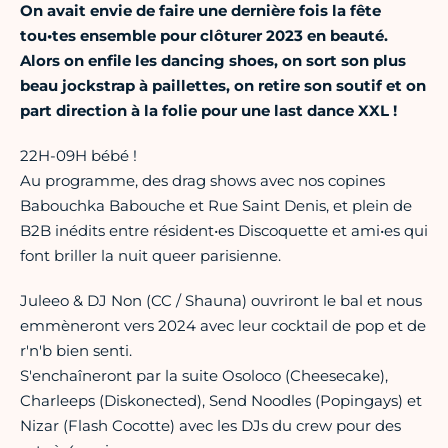
On avait envie de faire une dernière fois la fête
tou•tes ensemble pour clôturer 2023 en beauté.
Alors on enfile les dancing shoes, on sort son plus
beau jockstrap à paillettes, on retire son soutif et on
part direction à la folie pour une last dance XXL !
22H-09H bébé !
Au programme, des drag shows avec nos copines
Babouchka Babouche et Rue Saint Denis, et plein de
B2B inédits entre résident•es Discoquette et ami•es qui
font briller la nuit queer parisienne.
Juleeo & DJ Non (CC / Shauna) ouvriront le bal et nous
emmèneront vers 2024 avec leur cocktail de pop et de
r'n'b bien senti.
S'enchaîneront par la suite Osoloco (Cheesecake),
Charleeps (Diskonected), Send Noodles (Popingays) et
Nizar (Flash Cocotte) avec les DJs du crew pour des