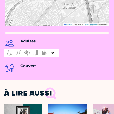
Leaflet
|
Map data ©
OpenStreetMap
contributors
Adultes
Couvert
À LIRE AUSSI