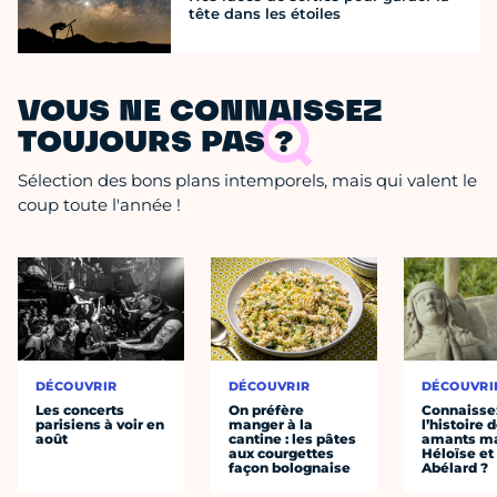
tête dans les étoiles
VOUS NE CONNAISSEZ
TOUJOURS PAS ?
Sélection des bons plans intemporels, mais qui valent le
coup toute l'année !
DÉCOUVRIR
DÉCOUVRIR
DÉCOUVRI
Les concerts
On préfère
Connaisse
parisiens à voir en
manger à la
l’histoire 
août
cantine : les pâtes
amants ma
aux courgettes
Héloïse et
façon bolognaise
Abélard ?