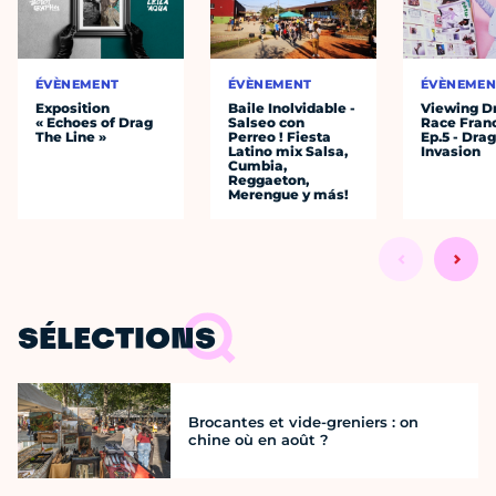
ÉVÈNEMENT
ÉVÈNEMENT
ÉVÈNEMEN
Exposition
Baile Inolvidable -
Viewing D
« Echoes of Drag
Salseo con
Race Fran
The Line »
Perreo ! Fiesta
Ep.5 - Dra
Latino mix Salsa,
Invasion
Cumbia,
Reggaeton,
Merengue y más!
SÉLECTIONS
Brocantes et vide-greniers : on
chine où en août ?