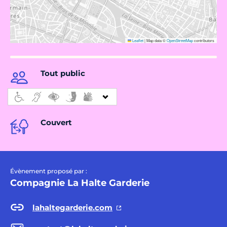
Leaflet
|
Map data ©
OpenStreetMap
contributors
Tout public
Couvert
Évènement proposé par :
Compagnie La Halte Garderie
lahaltegarderie.com