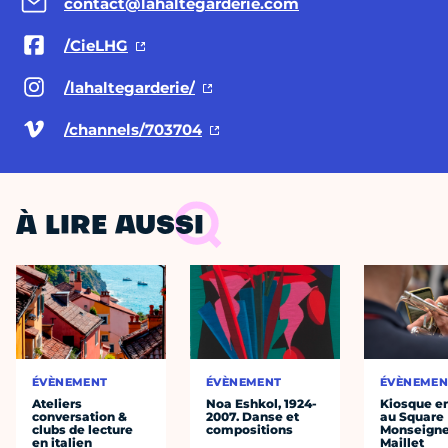
contact@lahaltegarderie.com
/CieLHG
/lahaltegarderie/
/channels/703704
À LIRE AUSSI
ÉVÈNEMENT
ÉVÈNEMENT
ÉVÈNEMEN
Ateliers
Noa Eshkol, 1924-
Kiosque en
conversation &
2007. Danse et
au Square
clubs de lecture
compositions
Monseigne
en italien
Maillet