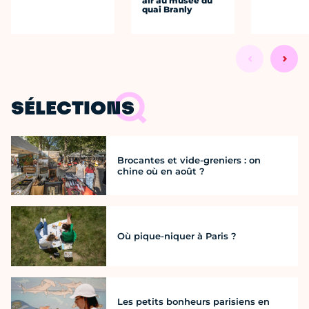
air au musée du
quai Branly
SÉLECTIONS
Brocantes et vide-greniers : on
chine où en août ?
Où pique-niquer à Paris ?
Les petits bonheurs parisiens en