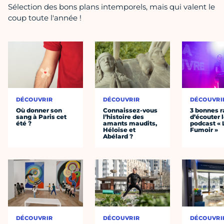
Sélection des bons plans intemporels, mais qui valent le
coup toute l'année !
DÉCOUVRIR
DÉCOUVRIR
DÉCOUVRI
Où donner son
Connaissez-vous
3 bonnes r
sang à Paris cet
l’histoire des
d’écouter 
été ?
amants maudits,
podcast « 
Héloïse et
Fumoir »
Abélard ?
DÉCOUVRIR
DÉCOUVRIR
DÉCOUVRI