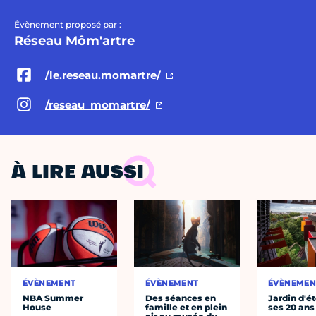
Évènement proposé par :
Réseau Môm'artre
/le.reseau.momartre/
/reseau_momartre/
À LIRE AUSSI
ÉVÈNEMENT
ÉVÈNEMENT
ÉVÈNEMEN
NBA Summer
Des séances en
Jardin d'ét
House
famille et en plein
ses 20 ans