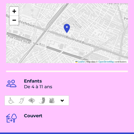
+
−
Leaflet
|
Map data ©
OpenStreetMap
contributors
Enfants
De 4 à 11 ans
Couvert