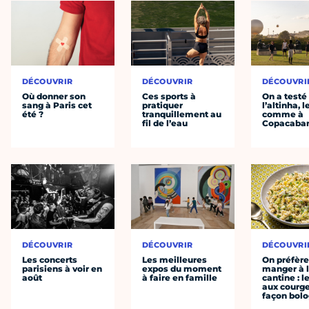
DÉCOUVRIR
DÉCOUVRIR
DÉCOUVRI
Où donner son
Ces sports à
On a testé
sang à Paris cet
pratiquer
l’altinha, l
été ?
tranquillement au
comme à
fil de l’eau
Copacaba
DÉCOUVRIR
DÉCOUVRIR
DÉCOUVRI
Les concerts
Les meilleures
On préfèr
parisiens à voir en
expos du moment
manger à 
août
à faire en famille
cantine : l
aux courge
façon bol