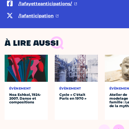
/lafayetteanticipations/
/lafanticipation
À LIRE AUSSI
ÉVÈNEMENT
ÉVÈNEMENT
ÉVÈNEMEN
Noa Eshkol, 1924-
Cycle « C'était
Atelier de
2007. Danse et
Paris en 1970 »
modelage
compositions
famille : L
de la myth