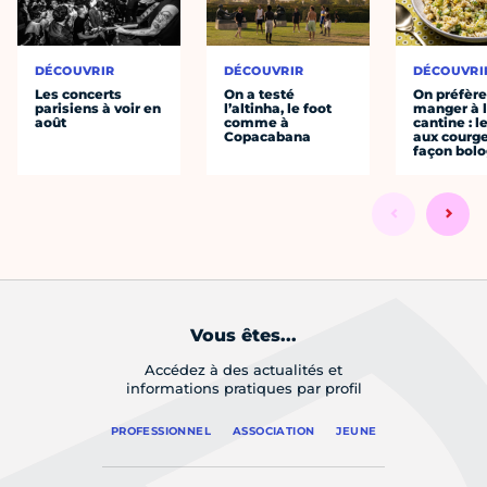
DÉCOUVRIR
DÉCOUVRIR
DÉCOUVRI
Les concerts
On a testé
On préfèr
parisiens à voir en
l’altinha, le foot
manger à 
août
comme à
cantine : l
Copacabana
aux courge
façon bol
Vous êtes...
Accédez à des actualités et
informations pratiques par profil
PROFESSIONNEL
ASSOCIATION
JEUNE