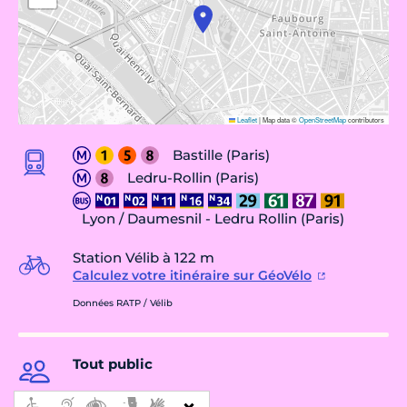
Leaflet
|
Map data ©
OpenStreetMap
contributors
Bastille (Paris)
Ledru-Rollin (Paris)
Lyon / Daumesnil - Ledru Rollin (Paris)
Station Vélib à 122 m
Calculez votre itinéraire sur GéoVélo
Données RATP / Vélib
Tout public