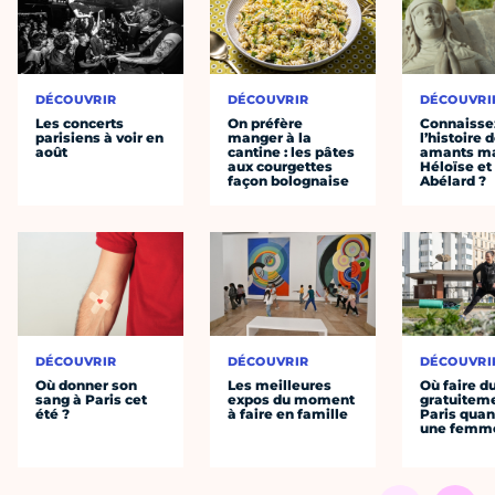
DÉCOUVRIR
DÉCOUVRIR
DÉCOUVRI
Les concerts
On préfère
Connaisse
parisiens à voir en
manger à la
l’histoire 
août
cantine : les pâtes
amants ma
aux courgettes
Héloïse et
façon bolognaise
Abélard ?
DÉCOUVRIR
DÉCOUVRIR
DÉCOUVRI
Où donner son
Les meilleures
Où faire d
sang à Paris cet
expos du moment
gratuitem
été ?
à faire en famille
Paris quan
une femm