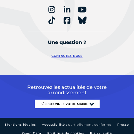
Une question ?
CONTACTEZ-NOUS
Retrouvez les actualités de votre
arrondissement
Mentions légales
Accessibilité :
partiellement conforme
Presse
Open Data
Politique de cookies
Plan du site