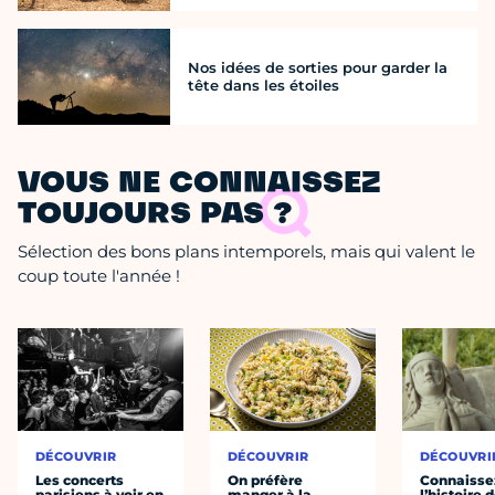
Nos idées de sorties pour garder la
tête dans les étoiles
VOUS NE CONNAISSEZ
TOUJOURS PAS ?
Sélection des bons plans intemporels, mais qui valent le
coup toute l'année !
DÉCOUVRIR
DÉCOUVRIR
DÉCOUVRI
Les concerts
On préfère
Connaisse
parisiens à voir en
manger à la
l’histoire 