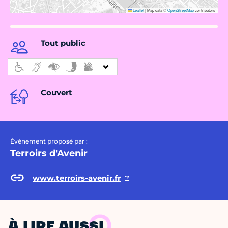
Leaflet
|
Map data ©
OpenStreetMap
contributors
Tout public
Couvert
Évènement proposé par :
Terroirs d'Avenir
www.terroirs-avenir.fr
À LIRE AUSSI