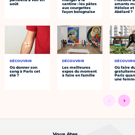
août
cantine : les pâtes
amants ma
aux courgettes
Héloïse et
façon bolognaise
Abélard ?
DÉCOUVRIR
DÉCOUVRIR
DÉCOUVRI
Où donner son
Les meilleures
Où faire d
sang à Paris cet
expos du moment
gratuitem
été ?
à faire en famille
Paris quan
une femm
Vous êtes...