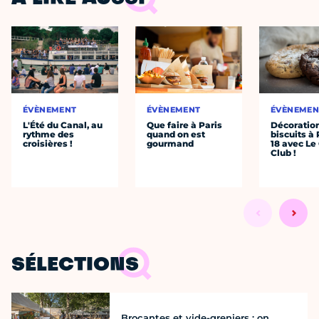
ÉVÈNEMENT
ÉVÈNEMENT
ÉVÈNEMEN
L'Été du Canal, au
Que faire à Paris
Décoratio
rythme des
quand on est
biscuits à 
croisières !
gourmand
18 avec Le
Club !
SÉLECTIONS
Brocantes et vide-greniers : on