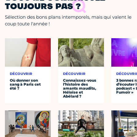
TOUJOURS PAS ?
Sélection des bons plans intemporels, mais qui valent le
coup toute l'année !
DÉCOUVRIR
DÉCOUVRIR
DÉCOUVRI
Où donner son
Connaissez-vous
3 bonnes r
sang à Paris cet
l’histoire des
d’écouter 
été ?
amants maudits,
podcast « 
Héloïse et
Fumoir »
Abélard ?