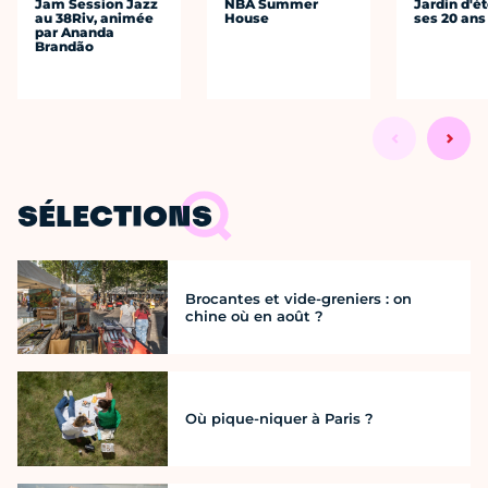
Jam Session Jazz
NBA Summer
Jardin d'ét
au 38Riv, animée
House
ses 20 ans
par Ananda
Brandão
SÉLECTIONS
Brocantes et vide-greniers : on
chine où en août ?
Où pique-niquer à Paris ?