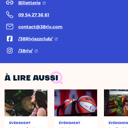
Billetterie
09 54 27 36 61
contact@38riv.com
/38Rivjazzclub/
/38riv/
À LIRE AUSSI
ÉVÈNEMENT
ÉVÈNEMENT
ÉVÈNEMEN