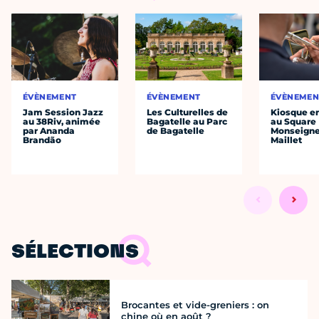
ÉVÈNEMENT
ÉVÈNEMENT
ÉVÈNEMEN
Jam Session Jazz
Les Culturelles de
Kiosque en
au 38Riv, animée
Bagatelle au Parc
au Square
par Ananda
de Bagatelle
Monseigne
Brandão
Maillet
SÉLECTIONS
Brocantes et vide-greniers : on
chine où en août ?