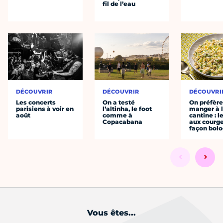
fil de l’eau
DÉCOUVRIR
DÉCOUVRIR
DÉCOUVRI
Les concerts
On a testé
On préfèr
parisiens à voir en
l’altinha, le foot
manger à 
août
comme à
cantine : l
Copacabana
aux courge
façon bol
Vous êtes...