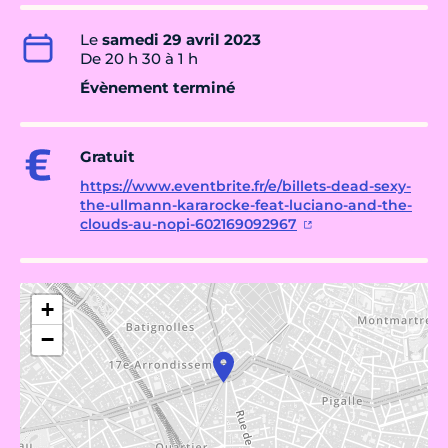
Le
samedi 29 avril 2023
De 20 h 30 à 1 h
Évènement terminé
Gratuit
https://www.eventbrite.fr/e/billets-dead-sexy-
the-ullmann-kararocke-feat-luciano-and-the-
clouds-au-nopi-602169092967
+
−