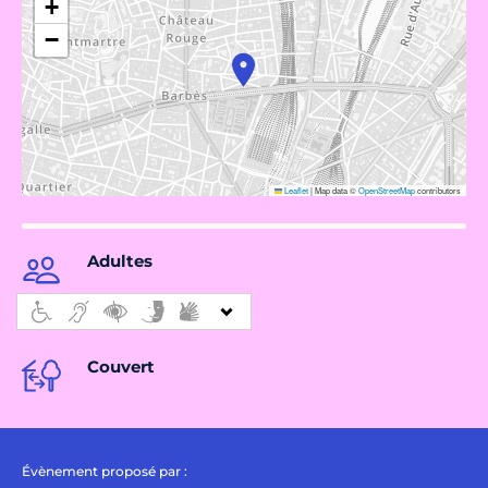
+
−
Leaflet
|
Map data ©
OpenStreetMap
contributors
Adultes
Couvert
Évènement proposé par :