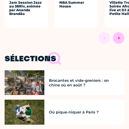
Jam Session Jazz
NBA Summer
Villette Tr
au 38Riv, animée
House
Soirée Afr
par Ananda
live et DJ 
Brandão
Petite Hal
SÉLECTIONS
Brocantes et vide-greniers : on
chine où en août ?
Où pique-niquer à Paris ?