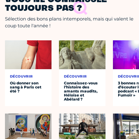
TOUJOURS PAS ?
Sélection des bons plans intemporels, mais qui valent le
coup toute l'année !
DÉCOUVRIR
DÉCOUVRIR
DÉCOUVRI
Où donner son
Connaissez-vous
3 bonnes r
sang à Paris cet
l’histoire des
d’écouter 
été ?
amants maudits,
podcast « 
Héloïse et
Fumoir »
Abélard ?