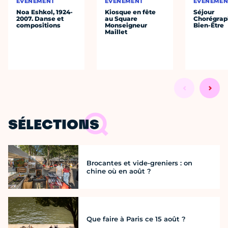
ÉVÈNEMENT
ÉVÈNEMENT
ÉVÈNEMEN
Noa Eshkol, 1924-
Kiosque en fête
Séjour
2007. Danse et
au Square
Chorégrap
compositions
Monseigneur
Bien-Être
Maillet
SÉLECTIONS
Brocantes et vide-greniers : on
chine où en août ?
Que faire à Paris ce 15 août ?