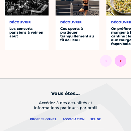
DÉCOUVRIR
DÉCOUVRIR
DÉCOUVRI
Les concerts
Ces sports à
On préfèr
parisiens à voir en
pratiquer
manger à 
août
tranquillement au
cantine : l
fil de l’eau
aux courge
façon bol
Vous êtes...
Accédez à des actualités et
informations pratiques par profil
PROFESSIONNEL
ASSOCIATION
JEUNE