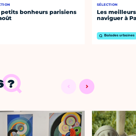
CTION
SÉLECTION
 petits bonheurs parisiens
Les meilleurs
août
naviguer à Pa
Balades urbaines
 ?