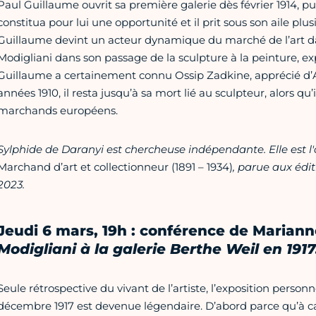
Paul Guillaume ouvrit sa première galerie dès février 1914, pu
constitua pour lui une opportunité et il prit sous son aile plu
Guillaume devint un acteur dynamique du marché de l’art dan
Modigliani dans son passage de la sculpture à la peinture, ex
Guillaume a certainement connu Ossip Zadkine, apprécié d’Apol
années 1910, il resta jusqu’à sa mort lié au sculpteur, alors qu
marchands européens.
Sylphide de Daranyi est chercheuse indépendante. Elle est l
Marchand d’art et collectionneur (1891 – 1934)
, parue aux édi
2023.
Jeudi 6 mars, 19h : conférence de Marian
Modigliani à la galerie Berthe Weil en 1917
Seule rétrospective du vivant de l’artiste, l’exposition person
décembre 1917 est devenue légendaire. D’abord parce qu’à cau