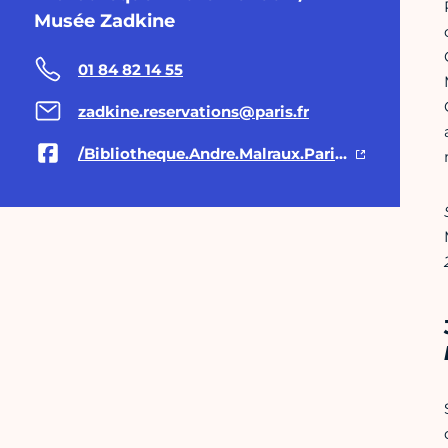
Musée Zadkine
01 84 82 14 55
zadkine.reservations@paris.fr
/Bibliotheque.Andre.Malraux.Paris.6eme