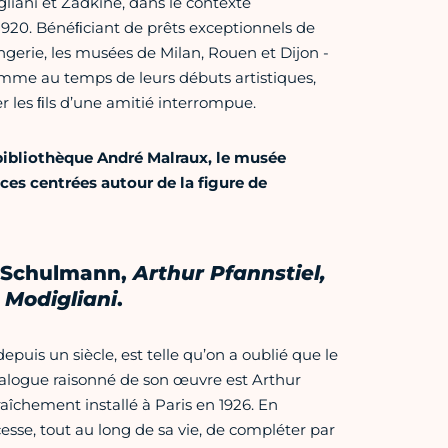
gliani et Zadkine, dans le contexte
20. Bénéﬁciant de prêts exceptionnels de
ngerie, les musées de Milan, Rouen et Dijon -
 comme au temps de leurs débuts artistiques,
 les ﬁls d’une amitié interrompue.
 bibliothèque André Malraux, le musée
nces centrées autour de la figure de
er Schulmann,
Arthur Pfannstiel,
 Modigliani
.
puis un siècle, est telle qu’on a oublié que le
talogue raisonné de son œuvre est Arthur
raîchement installé à Paris en 1926. En
 cesse, tout au long de sa vie, de compléter par