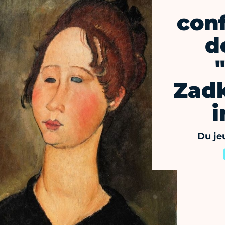
con
d
Zadk
i
Du je