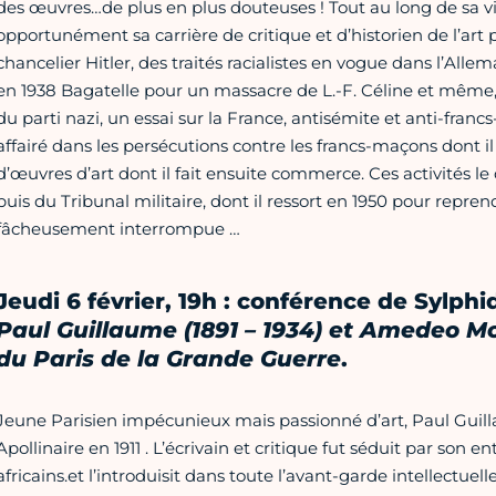
des œuvres…de plus en plus douteuses ! Tout au long de sa vi
opportunément sa carrière de critique et d’historien de l’art 
chancelier Hitler, des traités racialistes en vogue dans l’Al
en 1938 Bagatelle pour un massacre de L.-F. Céline et même, 
du parti nazi, un essai sur la France, antisémite et anti-franc
affairé dans les persécutions contre les francs-maçons dont i
d’œuvres d’art dont il fait ensuite commerce. Ces activités le
puis du Tribunal militaire, dont il ressort en 1950 pour rep
fâcheusement interrompue …
Jeudi 6 février, 19h : conférence de Sylph
Paul Guillaume (1891 – 1934) et Amedeo Mo
du Paris de la Grande Guerre
.
Jeune Parisien impécunieux mais passionné d’art, Paul Guil
Apollinaire en 1911 . L’écrivain et critique fut séduit par son 
africains.et l’introduisit dans toute l’avant-garde intellectue