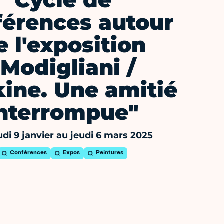
Cycle de
férences autour
e l'exposition
"Modigliani /
ine. Une amitié
nterrompue"
udi 9 janvier au jeudi 6 mars 2025
Conférences
Expos
Peintures