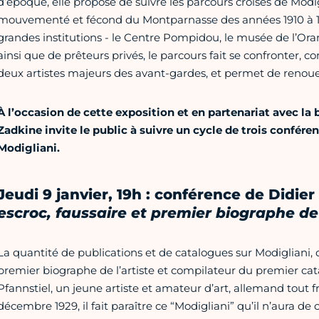
d’époque, elle propose de suivre les parcours croisés de Modi
mouvementé et fécond du Montparnasse des années 1910 à 19
grandes institutions - le Centre Pompidou, le musée de l’Ora
ainsi que de prêteurs privés, le parcours fait se confronter,
deux artistes majeurs des avant-gardes, et permet de renouer
À l’occasion de cette exposition
et en partenariat avec la
Zadkine invite le public à suivre un cycle de trois confére
Modigliani.
Jeudi 9 janvier, 19h : conférence de Didi
escroc, faussaire et premier biographe de
La quantité de publications et de catalogues sur Modigliani, de
premier biographe de l’artiste et compilateur du premier ca
Pfannstiel, un jeune artiste et amateur d’art, allemand tout f
décembre 1929, il fait paraître ce “Modigliani” qu’il n’aura de