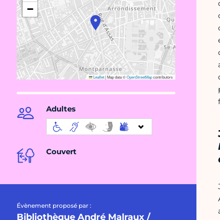
−
Leaflet
|
Map data ©
OpenStreetMap
contributors
Adultes
Couvert
Évènement proposé par :
Bibliothèque André Malraux /