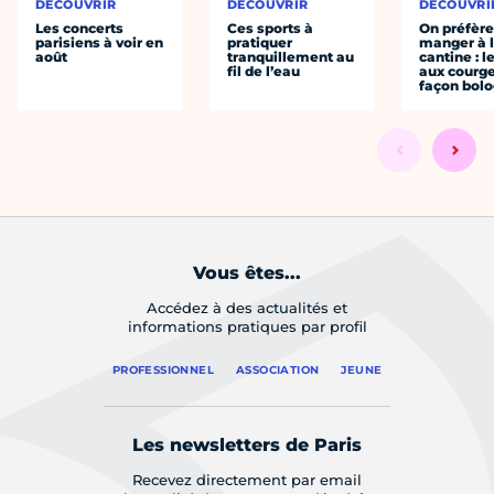
DÉCOUVRIR
DÉCOUVRIR
DÉCOUVRI
Les concerts
Ces sports à
On préfèr
parisiens à voir en
pratiquer
manger à 
août
tranquillement au
cantine : l
fil de l’eau
aux courge
façon bol
Vous êtes...
Accédez à des actualités et
informations pratiques par profil
PROFESSIONNEL
ASSOCIATION
JEUNE
Les newsletters de Paris
Recevez directement par email