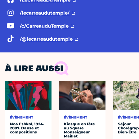
/lecarreaudutemple/
/c/CarreauduTemple
/@lecarreaudutemple
À LIRE AUSSI
ÉVÈNEMENT
ÉVÈNEMENT
ÉVÈNEMEN
Noa Eshkol, 1924-
Kiosque en fête
Séjour
2007. Danse et
au Square
Chorégrap
compositions
Monseigneur
Bien-Être
Maillet