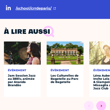
/school/crrdeparis/
À LIRE AUSSI
ÉVÈNEMENT
ÉVÈNEMENT
ÉVÈNEMEN
Jam Session Jazz
Les Culturelles de
Léna Auber
au 38Riv, animée
Bagatelle au Parc
Invite Lol
par Ananda
de Bagatelle
& Giampol
Brandão
Missaglia 
Jazz Club