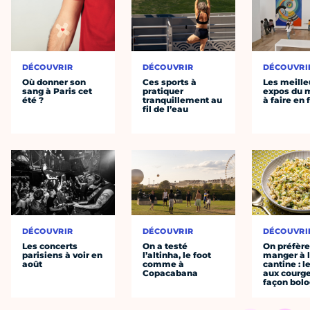
DÉCOUVRIR
DÉCOUVRIR
DÉCOUVRI
Où donner son
Ces sports à
Les meille
sang à Paris cet
pratiquer
expos du
été ?
tranquillement au
à faire en 
fil de l’eau
DÉCOUVRIR
DÉCOUVRIR
DÉCOUVRI
Les concerts
On a testé
On préfèr
parisiens à voir en
l’altinha, le foot
manger à 
août
comme à
cantine : l
Copacabana
aux courge
façon bol