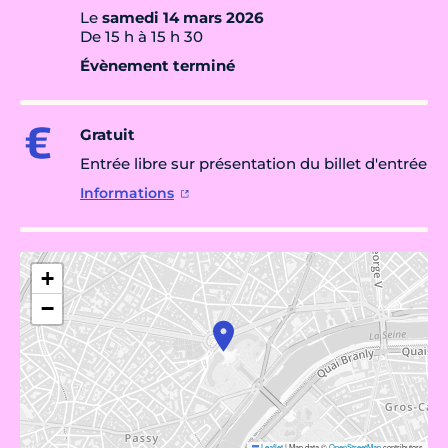
Le
samedi 14 mars 2026
De 15 h à 15 h 30
Évènement terminé
Gratuit
Entrée libre sur présentation du billet d'entrée
Informations
+
−
Leaflet
|
Map data ©
OpenStreetMap
contributors