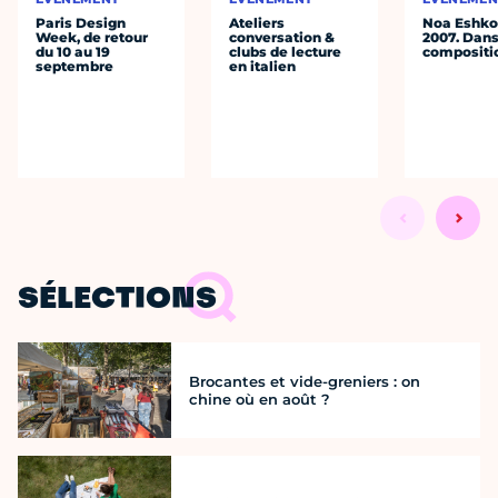
Paris Design
Ateliers
Noa Eshkol
Week, de retour
conversation &
2007. Dans
du 10 au 19
clubs de lecture
compositi
septembre
en italien
SÉLECTIONS
Brocantes et vide-greniers : on
chine où en août ?