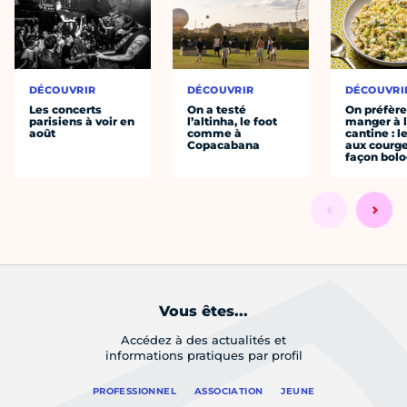
DÉCOUVRIR
DÉCOUVRIR
DÉCOUVRI
Les concerts
On a testé
On préfèr
parisiens à voir en
l’altinha, le foot
manger à 
août
comme à
cantine : l
Copacabana
aux courge
façon bol
Vous êtes...
Accédez à des actualités et
informations pratiques par profil
PROFESSIONNEL
ASSOCIATION
JEUNE