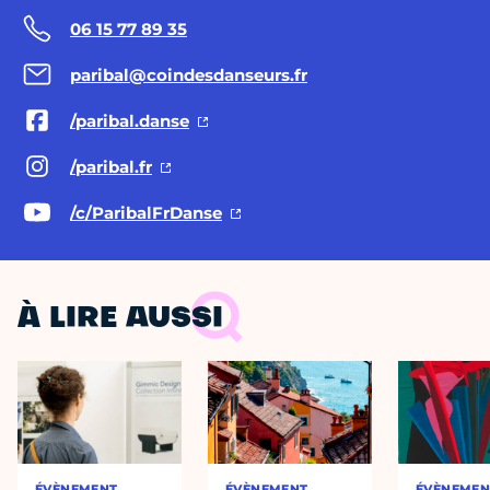
06 15 77 89 35
paribal@coindesdanseurs.fr
/paribal.danse
/paribal.fr
/c/ParibalFrDanse
À LIRE AUSSI
ÉVÈNEMENT
ÉVÈNEMENT
ÉVÈNEMEN