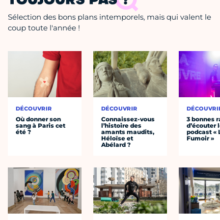
TOUJOURS PAS ?
Sélection des bons plans intemporels, mais qui valent le
coup toute l'année !
DÉCOUVRIR
DÉCOUVRIR
DÉCOUVRI
Où donner son
Connaissez-vous
3 bonnes r
sang à Paris cet
l’histoire des
d’écouter 
été ?
amants maudits,
podcast « 
Héloïse et
Fumoir »
Abélard ?