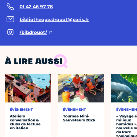
01 42 46 97 78
bibliotheque.drouot@paris.fr
/bibdrouot/
À LIRE AUSSI
ÉVÈNEMENT
ÉVÈNEMENT
ÉVÈNEMEN
Ateliers
Tournée Mini-
« Voyage 
conversation &
Sauveteurs 2026
milieux
clubs de lecture
humides »,
en italien
nouvelle s
du Parc
zoologiqu