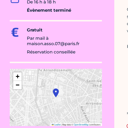
De 16 h à 18 h
Évènement terminé
Gratuit
Par mail à
maison.asso.07@paris.fr
Réservation conseillée
+
−
C
Leaflet
|
Map data ©
OpenStreetMap
contributors