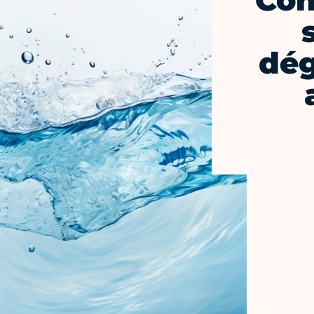
Con
dég