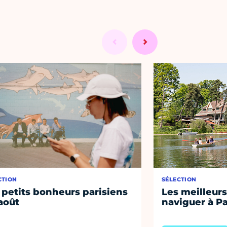
CTION
SÉLECTION
 petits bonheurs parisiens
Les meilleurs
août
naviguer à Pa