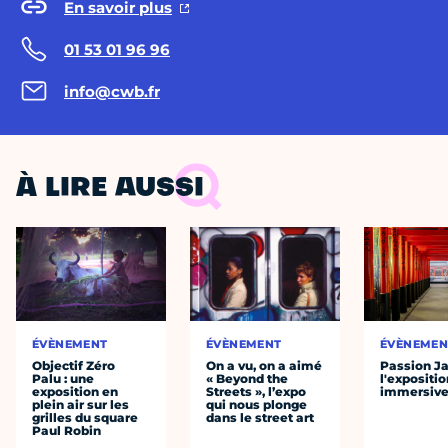
En savoir plus
01 53 01 96 96
info@cwb.fr
À LIRE AUSSI
ÉVÈNEMENT
ÉVÈNEMENT
ÉVÈNEMEN
Objectif Zéro
On a vu, on a aimé
Passion J
Palu : une
« Beyond the
l'expositio
exposition en
Streets », l’expo
immersiv
plein air sur les
qui nous plonge
grilles du square
dans le street art
Paul Robin