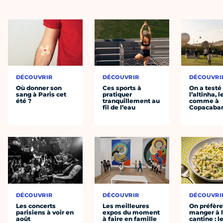
DÉCOUVRIR
DÉCOUVRIR
DÉCOUVRI
Où donner son
Ces sports à
On a testé
sang à Paris cet
pratiquer
l’altinha, l
été ?
tranquillement au
comme à
fil de l’eau
Copacaba
DÉCOUVRIR
DÉCOUVRIR
DÉCOUVRI
Les concerts
Les meilleures
On préfèr
parisiens à voir en
expos du moment
manger à 
août
à faire en famille
cantine : l