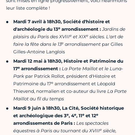
sont mises en ligne progressivement, voici néanmoins
leur liste complète !
Mardi 7 avril à 18h30, Société d'histoire et
e
d'archéologie du 13
arrondissement :
Jardins de
e
e
plaisirs du Paris des XVIII
et XIX
siècles. L'art de
e
faire la fête dans le 13
arrondissement
par Gilles
Gilles-Antoine Langlois
Mardi 12 mai à 18h30, Histoire et Patrimoine du
e
17
arrondissement :
La Porte Maillot et le Luna-
Park
par Patrick Rollot, président d'Histoire et
e
Patrimoine du 17
arrondissement et Léopold
Thievend, normalien et co-auteur du livre
La Porte
Maillot au fil du temps
Mardi 9 juin à 18h30, La Cité, Société historique
e
e
e
e
et archéologique des 3
, 4
, 11
et 12
arrondissements de Paris :
Les spectacles
e
équestres à Paris au tournant du XVIII
siècle,