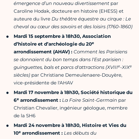
émergence d’un nouveau divertissement
par
Caroline Hodak, docteure en histoire (EHESS) et
auteure du livre
Du théâtre équestre au cirque : Le
cheval au cœur des savoirs et des loisirs (1760-1860)
Mardi 15 septembre à 18h30, Association
e
d’histoire et d’archéologie du 20
arrondissement (AHAV) :
Comment les Parisiens
se donnaient du bon temps dans l'Est parisien :
e
e
guinguettes, bals et parcs d'attractions (XVIII
-XIX
siècles)
par Christiane Demeulenaere-Douyère,
vice-présidente de l'AHAV
Mardi 17 novembre à 18h30, Société historique du
e
6
arrondissement :
La Foire Saint-Germain
par
Christian Chevalier, ingénieur géologue, membre
de la SH6
Mardi 24 novembre à 18h30, Histoire et Vies du
e
10
arrondissement :
Les débuts du