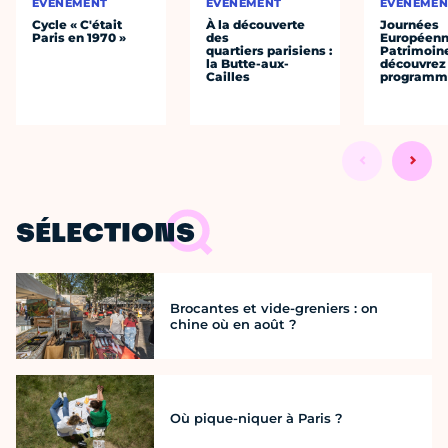
ÉVÈNEMENT
ÉVÈNEMENT
ÉVÈNEMEN
Cycle « C'était
À la découverte
Journées
Paris en 1970 »
des
Européenn
quartiers parisiens :
Patrimoine
la Butte-aux-
découvrez 
Cailles
programme
SÉLECTIONS
Brocantes et vide-greniers : on
chine où en août ?
Où pique-niquer à Paris ?