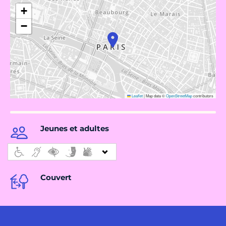
+
−
Leaflet
|
Map data ©
OpenStreetMap
contributors
Jeunes et adultes
Couvert