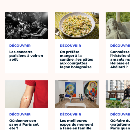
DÉCOUVRIR
DÉCOUVRIR
DÉCOUVRI
Les concerts
On préfère
Connaisse
parisiens à voir en
manger à la
l’histoire 
août
cantine : les pâtes
amants ma
aux courgettes
Héloïse et
façon bolognaise
Abélard ?
DÉCOUVRIR
DÉCOUVRIR
DÉCOUVRI
Où donner son
Les meilleures
Où faire d
sang à Paris cet
expos du moment
gratuitem
été ?
à faire en famille
Paris quan