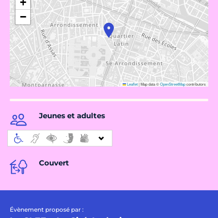
+
−
Leaflet
|
Map data ©
OpenStreetMap
contributors
Jeunes et adultes
Couvert
Évènement proposé par :