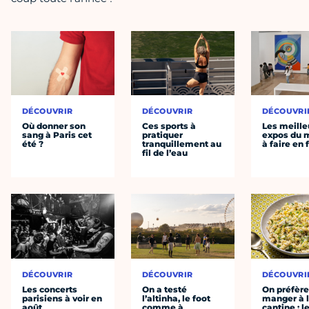
DÉCOUVRIR
DÉCOUVRIR
DÉCOUVRI
Où donner son
Ces sports à
Les meille
sang à Paris cet
pratiquer
expos du
été ?
tranquillement au
à faire en 
fil de l’eau
DÉCOUVRIR
DÉCOUVRIR
DÉCOUVRI
Les concerts
On a testé
On préfèr
parisiens à voir en
l’altinha, le foot
manger à 
août
comme à
cantine : l