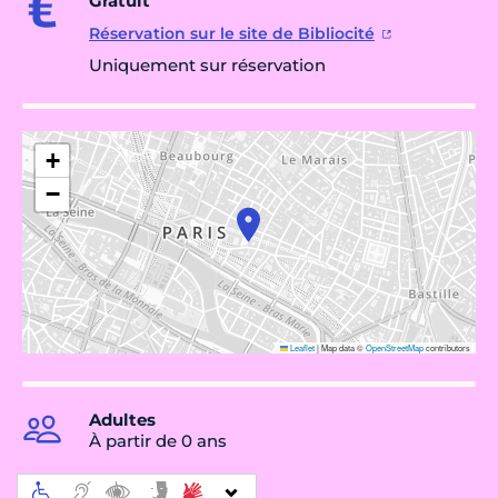
Gratuit
Réservation sur le site de Bibliocité
Uniquement sur réservation
+
−
Leaflet
|
Map data ©
OpenStreetMap
contributors
Adultes
À partir de 0 ans