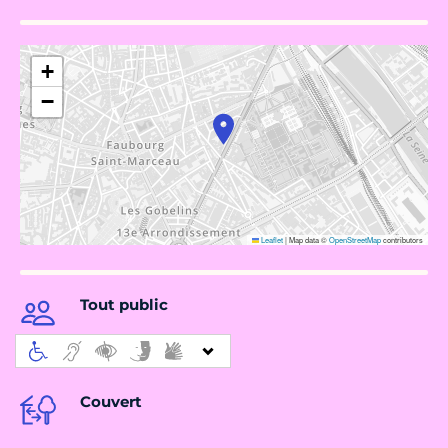
+
−
Leaflet
|
Map data ©
OpenStreetMap
contributors
Tout public
Couvert