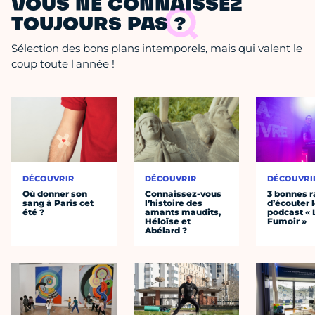
VOUS NE CONNAISSEZ
TOUJOURS PAS ?
Sélection des bons plans intemporels, mais qui valent le
coup toute l'année !
DÉCOUVRIR
DÉCOUVRIR
DÉCOUVRI
Où donner son
Connaissez-vous
3 bonnes r
sang à Paris cet
l’histoire des
d’écouter 
été ?
amants maudits,
podcast « 
Héloïse et
Fumoir »
Abélard ?