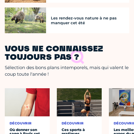
Les rendez-vous nature à ne pas
manquer cet été
VOUS NE CONNAISSEZ
TOUJOURS PAS ?
Sélection des bons plans intemporels, mais qui valent le
coup toute l'année !
DÉCOUVRIR
DÉCOUVRIR
DÉCOUVRI
Où donner son
Ces sports à
Les meille
sang à Paris cet
pratiquer
expos du