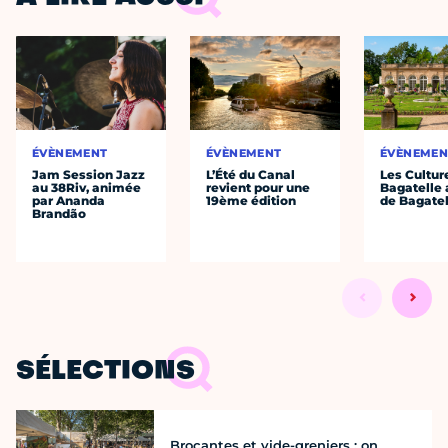
ÉVÈNEMENT
ÉVÈNEMENT
ÉVÈNEMEN
Jam Session Jazz
L’Été du Canal
Les Cultur
au 38Riv, animée
revient pour une
Bagatelle 
par Ananda
19ème édition
de Bagatel
Brandão
SÉLECTIONS
Brocantes et vide-greniers : on