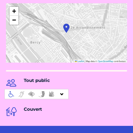
+
−
Leaflet
|
Map data ©
OpenStreetMap
contributors
Tout public
Couvert